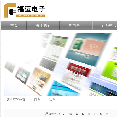
TE、MOLEX、DELPHI连接
器一站式分销商
首页
关于我们
新闻中心
产品中心
您所在的位置
>
首页
>
品牌
品牌索引：
A
B
C
D
E
F
G
H
I