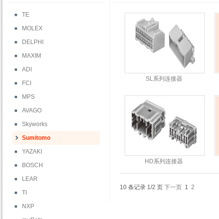
TE
MOLEX
DELPHI
MAXIM
ADI
SL系列连接器
FCI
MPS
AVAGO
Skyworks
Sumitomo
YAZAKI
HD系列连接器
BOSCH
LEAR
10 条记录 1/2 页
下一页
1
2
TI
NXP