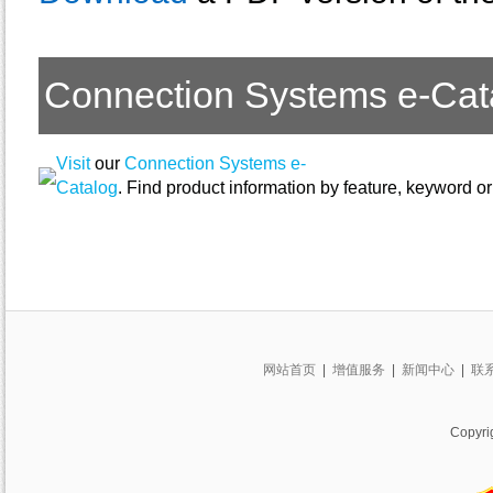
Connection Systems e-Cat
Visit
our
Connection Systems e-
Catalog
. Find product information by feature, keyword o
网站首页
|
增值服务
|
新闻中心
|
联
Copy